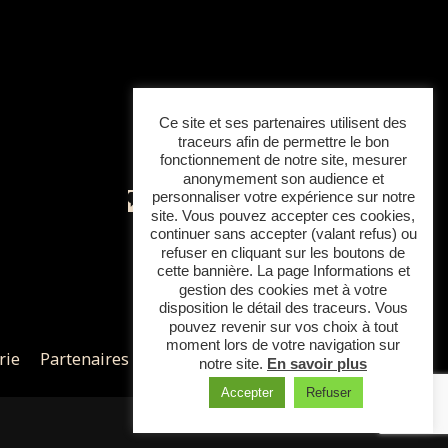
Ce site et ses partenaires utilisent des
traceurs afin de permettre le bon
fonctionnement de notre site, mesurer
anonymement son audience et
personnaliser votre expérience sur notre
Contactez-nous
site. Vous pouvez accepter ces cookies,
Horaires
continuer sans accepter (valant refus) ou
refuser en cliquant sur les boutons de
cette bannière. La page Informations et
gestion des cookies met à votre
disposition le détail des traceurs. Vous
pouvez revenir sur vos choix à tout
moment lors de votre navigation sur
rie
Partenaires
Actualités et contact
notre site.
En savoir plus
Accepter
Refuser