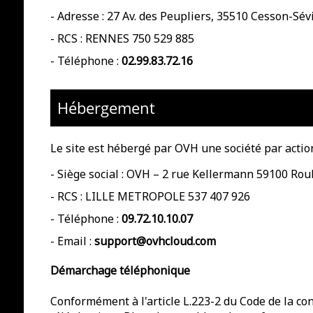
-
Adresse : 27 Av. des Peupliers, 35510 Cesson-Sév
-
RCS : RENNES 750 529 885
- Téléphone :
02.99.83.72.16
Hébergement
Le site est hébergé par
OVH une société par action
-
Siège social : OVH – 2 rue Kellermann 59100 Rou
- RCS :
LILLE METROPOLE 537 407 926
- Téléphone :
09.72.10.10.07
- Email :
support@ovhcloud.com
Démarchage téléphonique
Conformément à l'article L.223-2 du Code de la con